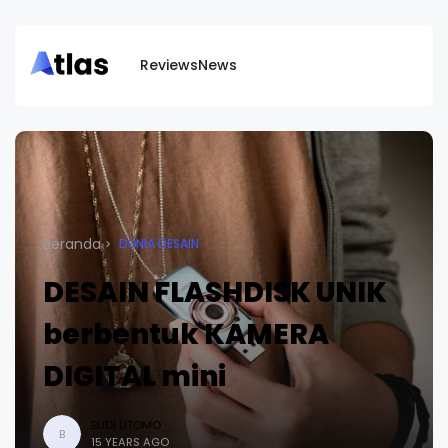
Reviews
News
Beranda
DUNIA DESAIN
DESAIN FLASHDISK UNIK
berbentuk KAMERA
DIGITAL mini
BUDI UTOMO
B
15 YEARS AGO