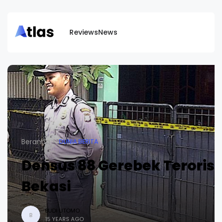
Reviews
News
Beranda
DUNIA BERITA
Densus 88 Gerebek Teroris 
Bekasi
BUDI UTOMO
B
15 YEARS AGO