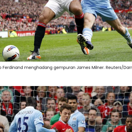
io Ferdinand menghadang gempuran James Milner. Reuters/Darr