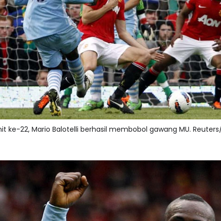
it ke-22, Mario Balotelli berhasil membobol gawang MU. Reuters/