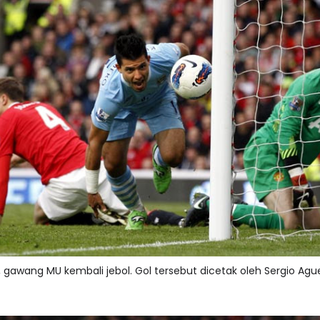
gawang MU kembali jebol. Gol tersebut dicetak oleh Sergio Ague