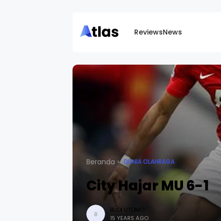
Reviews
News
Beranda
DUNIA OLAHRAGA
City Hajar MU 6-1
BUDI UTOMO
B
15 YEARS AGO