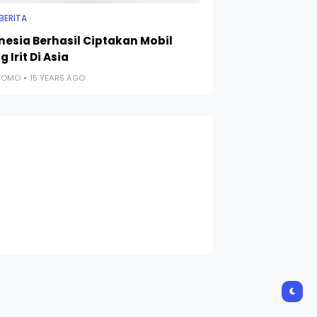
BERITA
nesia Berhasil Ciptakan Mobil
g Irit Di Asia
UTOMO
15 YEARS AGO