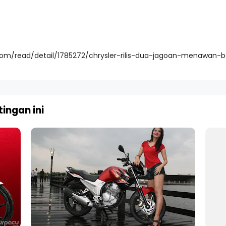
h.com/read/detail/1785272/chrysler-rilis-dua-jagoan-menawan-
ingan ini