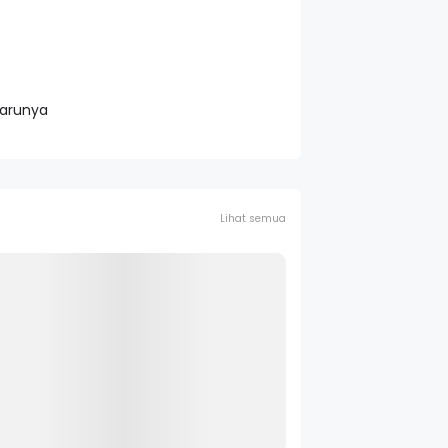
barunya
Lihat semua