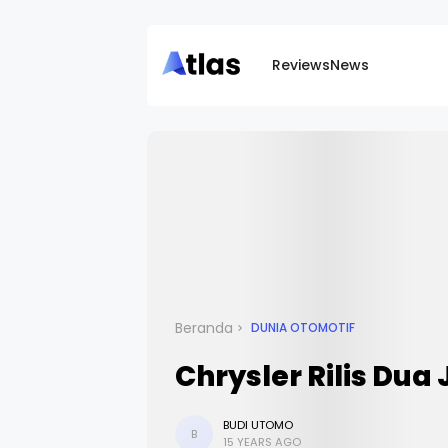
Reviews
News
Beranda
DUNIA OTOMOTIF
Chrysler Rilis D
BUDI UTOMO
B
15 YEARS AGO