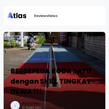
Reviews
News
Beranda
GAMBAR UNIK UNIK
BERSEPEDA RODA SATU
dengan SKILL TINGKAT
DEWA !!!
BUDI UTOMO
B
15 YEARS AGO