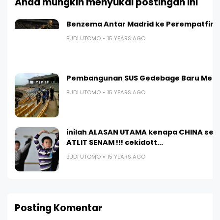
Anda mungkin menyukai postingan ini
Benzema Antar Madrid ke Perempatfina
BUDI UTOMO
15 YEARS AGO
Pembangunan SUS Gedebage Baru Menc
BUDI UTOMO
15 YEARS AGO
inilah ALASAN UTAMA kenapa CHINA sel
ATLIT SENAM !!! cekidott...
BUDI UTOMO
15 YEARS AGO
Posting Komentar