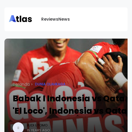
Reviews
News
Beranda
DUNIA OLAHRAGA
Babak I Indonesia vs Qatar
'El Loco', Indonesia vs Qatar
BUDI UTOMO
B
15 YEARS AGO