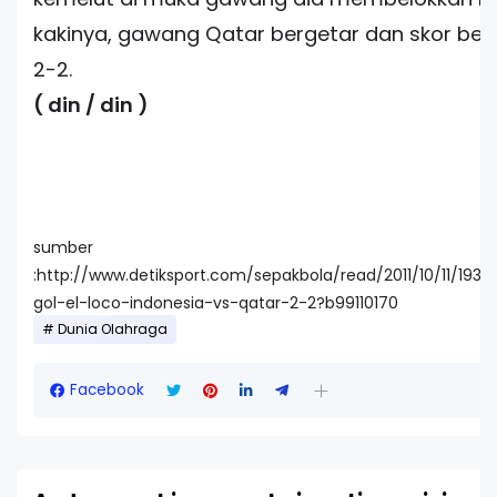
kakinya, gawang Qatar bergetar dan skor be
2-2.
( din / din )
sumber
:http://www.detiksport.com/sepakbola/read/2011/10/11/193
gol-el-loco-indonesia-vs-qatar-2-2?b99110170
Dunia Olahraga
Facebook