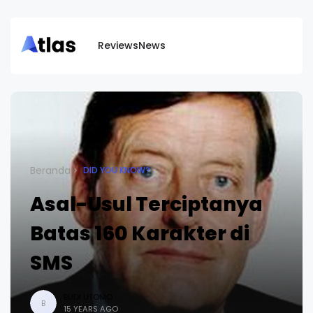
Reviews
News
Beranda
DID YOU KNOW?
Asal-Usul Terciptanya
Batas 160 Karakter di
SMS
BUDI UTOMO
B
15 YEARS AGO