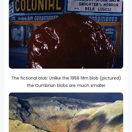
The fictional blob: Unlike the 1958 film blob (pictured)
the Cumbrian blobs are much smaller