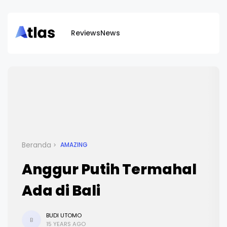
Reviews
News
Beranda
AMAZING
Anggur Putih Termahal
Ada di Bali
BUDI UTOMO
B
15 YEARS AGO