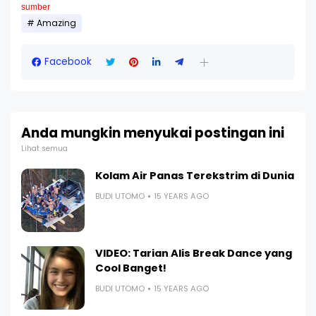
sumber
Amazing
Facebook
Anda mungkin menyukai postingan ini
Lihat semua
Kolam Air Panas Terekstrim di Dunia
BUDI UTOMO
15 YEARS AGO
VIDEO: Tarian Alis Break Dance yang
Cool Banget!
BUDI UTOMO
15 YEARS AGO