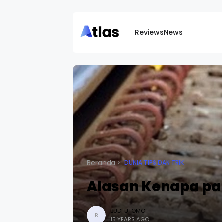
Reviews
News
Beranda
DUNIA TIPS DAN TRIK
Alasan Kenapa pad
BUDI UTOMO
B
15 YEARS AGO