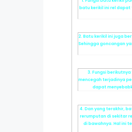
1. Fungsi batu kerikil
batu kerikil ini rel dap
2. Batu kerikil ini juga
Sehingga goncangan yang 
3. Fungsi berikutnya
mencegah terjadinya peng
dapat menyebabkan
4. Dan yang terakhir, b
rerumputan di sekitar
di bawahnya. Hal ini 