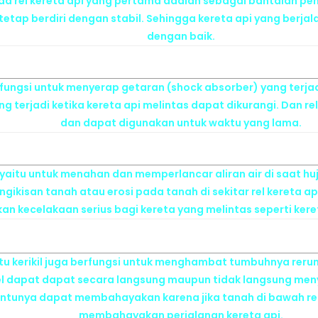
 pada rel kereta api yang pertama adalah sebagai bantalan 
at tetap berdiri dengan stabil. Sehingga kereta api yang berja
dengan baik.
 berfungsi untuk menyerap getaran (shock absorber) yang terja
terjadi ketika kereta api melintas dapat dikurangi. Dan rel
dan dapat digunakan untuk waktu yang lama.
 yaitu untuk menahan dan memperlancar aliran air di saat huj
ikisan tanah atau erosi pada tanah di sekitar rel kereta api.
 kecelakaan serius bagi kereta yang melintas seperti keret
atu kerikil juga berfungsi untuk menghambat tumbuhnya reru
 rel dapat dapat secara langsung maupun tidak langsung 
tentunya dapat membahayakan karena jika tanah di bawah re
membahayakan perjalanan kereta api.