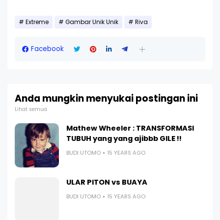
Extreme
Gambar Unik Unik
Riva
Facebook
Anda mungkin menyukai postingan ini
Lihat semua
Mathew Wheeler : TRANSFORMASI
TUBUH yang yang ajibbb GILE !!
BUDI UTOMO
15 YEARS AGO
ULAR PITON vs BUAYA
BUDI UTOMO
15 YEARS AGO