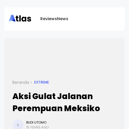
Reviews
News
Beranda
EXTREME
Aksi Gulat Jalanan
Perempuan Meksiko
BUDI UTOMO
B
15 YEARS AGO