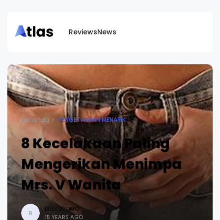
Reviews
News
Beranda
PENGETAHUAN MENARIK
8 Kecelakaan Paling
Mengerikan Menimpa
Mrs. V Wanita
BUDI UTOMO
B
15 YEARS AGO