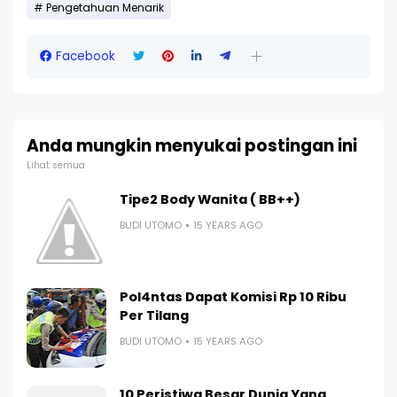
Pengetahuan Menarik
Facebook
Anda mungkin menyukai postingan ini
Lihat semua
Tipe2 Body Wanita ( BB++)
BUDI UTOMO
15 YEARS AGO
Pol4ntas Dapat Komisi Rp 10 Ribu
Per Tilang
BUDI UTOMO
15 YEARS AGO
10 Peristiwa Besar Dunia Yang