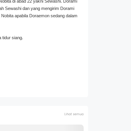
 Nobita di abad 22 yakni Sewashi. Dorami
alah Sewashi dan yang mengirim Dorami
a Nobita apabila Doraemon sedang dalam
 tidur siang.
Lihat semua