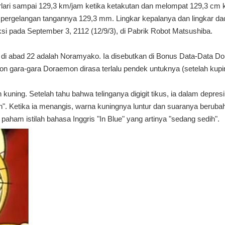
berlari sampai 129,3 km/jam ketika ketakutan dan melompat 129,3 cm
pergelangan tangannya 129,3 mm. Lingkar kepalanya dan lingkar da
si pada September 3, 2112 (12/9/3), di Pabrik Robot Matsushiba.
i abad 22 adalah Noramyako. Ia disebutkan di Bonus Data-Data Do
ra-gara Doraemon dirasa terlalu pendek untuknya (setelah kupingn
kuning. Setelah tahu bahwa telinganya digigit tikus, ia dalam depres
". Ketika ia menangis, warna kuningnya luntur dan suaranya berub
paham istilah bahasa Inggris "In Blue" yang artinya "sedang sedih".