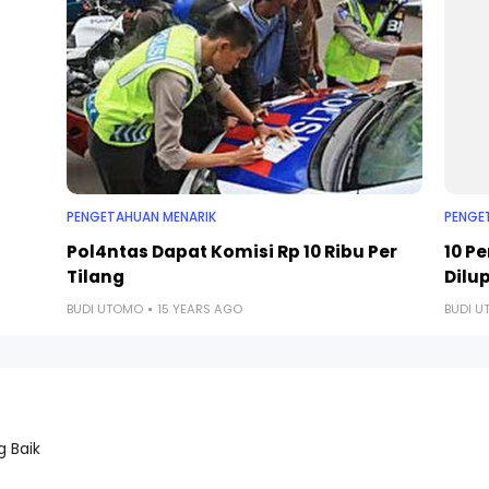
PENGETAHUAN MENARIK
PENGE
Pol4ntas Dapat Komisi Rp 10 Ribu Per
10 P
Tilang
Dilu
BUDI UTOMO
15 YEARS AGO
BUDI 
 Baik