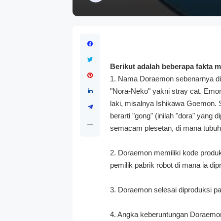
Berikut adalah beberapa fakta
1. Nama Doraemon sebenarnya dici
"Nora-Neko" yakni stray cat. Emon
laki, misalnya Ishikawa Goemon. S
berarti "gong" (inilah "dora" yan
semacam plesetan, di mana tubu
2. Doraemon memiliki kode produks
pemilik pabrik robot di mana ia d
3. Doraemon selesai diproduksi p
4. Angka keberuntungan Doraemon a