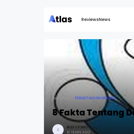
Reviews
News
Beranda
PENGETAHUAN MENARIK
8 Fakta Tentang 
BUDI UTOMO
B
15 YEARS AGO