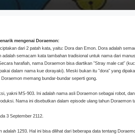
 menarik mengenai Doraemon:
ptakan dari 2 patah kata, yaitu: Dora dan Emon. Dora adalah semac
 adalah semacam kata tambahan tradisional untuk nama dari manusia
ecara harafiah, nama Doraemon bisa diartikan "Stray male cat" (kucin
g dipakai dalam nama kue dorayaki). Meski bukan itu "dora" yang dipa
h Doraemon memang bundar-bundar seperti gong.
i, yakni MS-903. Ini adalah nama asli Doraemon sebagai robot, dan 
iproduksi. Nama ini disebutkan dalam episode ulang tahun Doraemon 
ada 3 September 2112.
dalah 1293. Hal ini bisa dilihat dari beberapa data tentang Doraemo