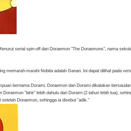
enurut serial spin-off dari Doraemon "The Doraemons", nama sekol
g memarah-marahi Nobita adalah Ganari. Ini dapat dilihat pada versi 
puan bernama Dorami. Doraemon dan Dorami dikatakan bersaudara k
 Doraemon "lahir" lebih dahulu dari Dorami (2 tahun lebih tua), sehi
 setelah Doraemon, sehingga ia disebut "adik."