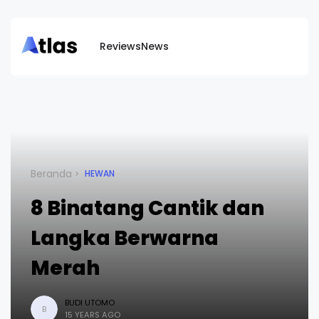
Reviews
News
Beranda
HEWAN
8 Binatang Cantik dan
Langka Berwarna
Merah
BUDI UTOMO
B
15 YEARS AGO