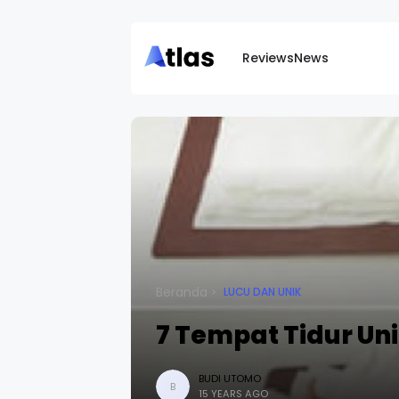
Reviews
News
Beranda
LUCU DAN UNIK
7 Tempat Tidur Un
BUDI UTOMO
B
15 YEARS AGO