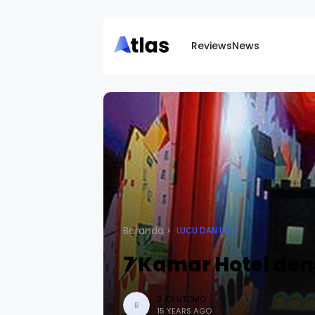
Reviews
News
Beranda
LUCU DAN UNIK
7 Kamar Hotel den
BUDI UTOMO
B
15 YEARS AGO