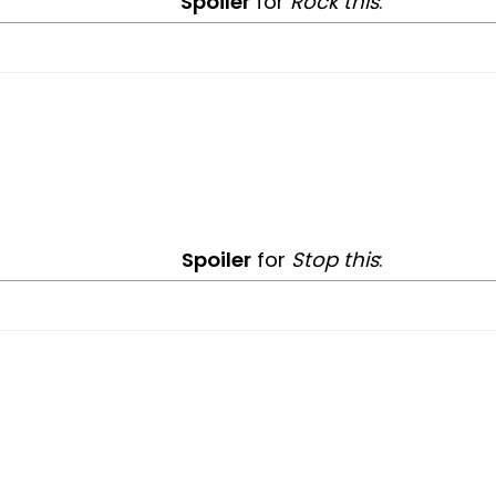
Spoiler
for
Rock this
:
Spoiler
for
Stop this
: