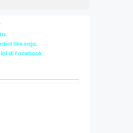
”
ta.
ol like saja,
i di Facebook :