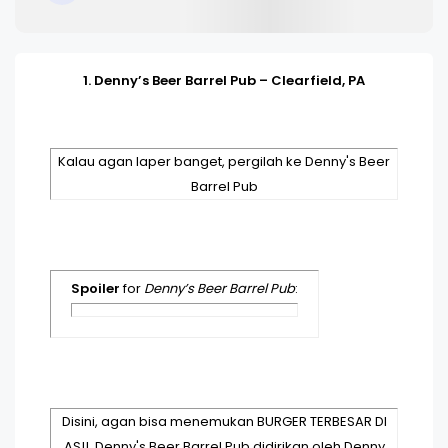
1. Denny’s Beer Barrel Pub – Clearfield, PA
Kalau agan laper banget, pergilah ke Denny's Beer
Barrel Pub
Spoiler
for
Denny’s Beer Barrel Pub
:
Disini, agan bisa menemukan BURGER TERBESAR DI
AS!!. Denny's Beer Barrel Pub didirikan oleh Denny