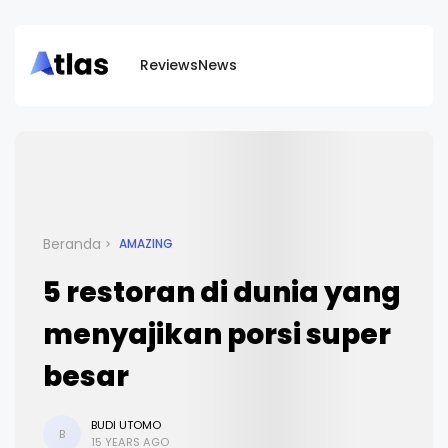
Reviews
News
Beranda
AMAZING
5 restoran di dunia yang
menyajikan porsi super
besar
BUDI UTOMO
B
15 YEARS AGO