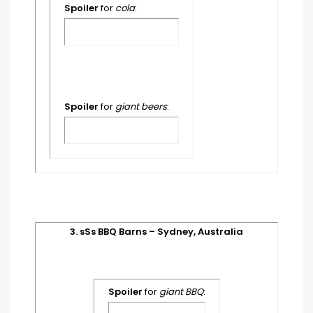
Spoiler
for
cola
:
Spoiler
for
giant beers
:
3. sSs BBQ Barns – Sydney, Australia
Spoiler
for
giant BBQ
: