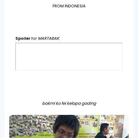
FROM INDONESIA
Spoiler
for
MARTABAK
:
bakmi ko fei kelapa gading