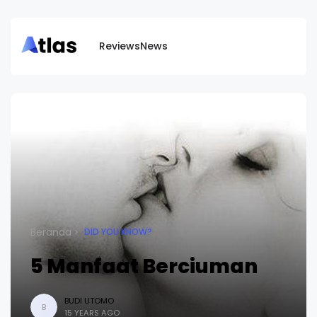
Reviews
News
Beranda
DID YOU KNOW?
5 Manfaat Berciuman
BUDI UTOMO
B
15 YEARS AGO