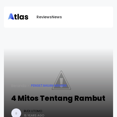
Reviews
News
Beranda
PENGETAHUAN MENARIK
4 Mitos Tentang Rambut
BUDI UTOMO
B
15 YEARS AGO