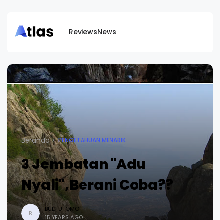
Reviews
News
Beranda
PENGETAHUAN MENARIK
3 Jembatan "Adu
Nyali",Berani Coba??
BUDI UTOMO
B
15 YEARS AGO