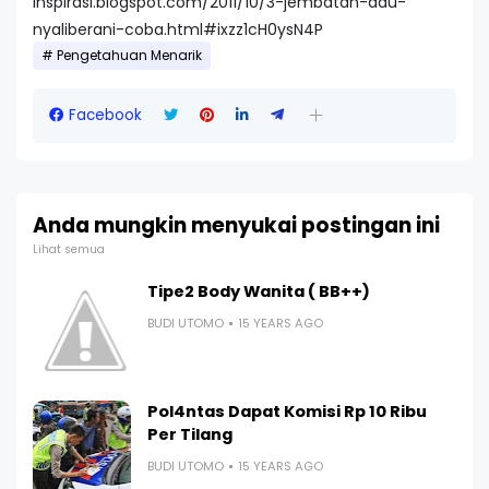
inspirasi.blogspot.com/2011/10/3-jembatan-adu-
nyaliberani-coba.html#ixzz1cH0ysN4P
Pengetahuan Menarik
Facebook
Anda mungkin menyukai postingan ini
Lihat semua
Tipe2 Body Wanita ( BB++)
BUDI UTOMO
15 YEARS AGO
Pol4ntas Dapat Komisi Rp 10 Ribu
Per Tilang
BUDI UTOMO
15 YEARS AGO