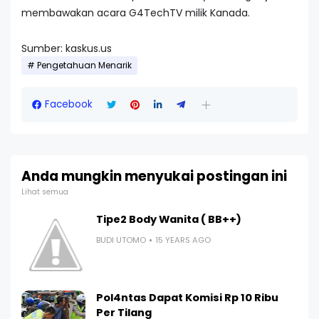
membawakan acara G4TechTV milik Kanada.
Sumber: kaskus.us
Pengetahuan Menarik
Facebook
Anda mungkin menyukai postingan ini
Lihat semua
Tipe2 Body Wanita ( BB++)
BUDI UTOMO
15 YEARS AGO
Pol4ntas Dapat Komisi Rp 10 Ribu
Per Tilang