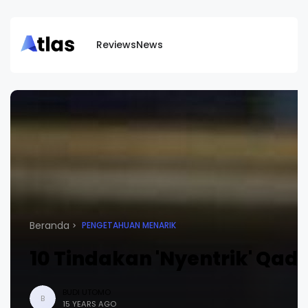
Reviews
News
Beranda
PENGETAHUAN MENARIK
10 Tindakan 'Nyentrik' Qadh
BUDI UTOMO
B
15 YEARS AGO