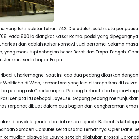
a yang lahir sekitar tahun 742. Dia adalah salah satu penguasa
68. Pada 800 ia diangkat Kaisar Roma, posisi yang dipegangnya
 Charles I dan adalah Kaisar Romawi Suci pertama. Selama ma
an, yang menutupi sebagian besar Barat dan Eropa Tengah. Ch
an Jerman, serta bapak Eropa.
ibadi Charlemagne. Saat ini, ada dua pedang dikaitkan dengan
eltliche di Wina, sementara yang lain ditempatkan di Louvre di
ri pedang asli Charlemagne. Pedang terbuat dari bagian-bagi
fikasi senjata itu sebagai Joyeuse. Gagang pedang menunjukkan 
 terpahat dibuat dalam dua bagian dan cengkeraman emas pa
am banyak legenda dan dokumen sejarah. Bulfinch’s Mitolog
ndan Saracen Corsuble serta ksatria temannya Ogier Dane. S
s dan kemudian dibawa ke Louvre setelah dilakukan prosesi Coronat