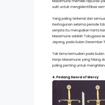
Masamune memiliki reputasi yan
sulit untuk mengidentifikasi se
Yang paling terkenal dari se
Keshogunan selama periode Edo 
senjata itu merupakan harta karu
Masamune adalah Tokugawa Iema
Jepang, pada bulan Desember 1
Tak lama kemudian pada bulan Ja
Honjo Masamune yang hilang da
paling penting untuk menghilang
4. Pedang Sword of Mercy