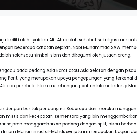
g dimiliki oleh syaidina Ali . Ali adalah sahabat sekaligus m
 Dengan beberapa catatan sejarah, Nabi Muhammad SAW memberik
alah salahsatu simbol Islam dan dikagumi oleh jutaan orang.
mengacu pada pedang Asia Barat atau Asia Selatan dengan pis
rang Parit, yang merupakan upaya pengepungan yang terkenal 
li, dan pembela Islam membangun parit untuk melindungi Madi
n dengan bentuk pendang ini. Beberapa dari mereka menggamba
 mistis dan kecepatan, sementara yang lain menggambarkan Zu
ar sejarah menggambarkan pedang dengan split, pisau berbentuk 
 Imam Muhammad al-Mahdi. senjata ini merupakan bagian dari k