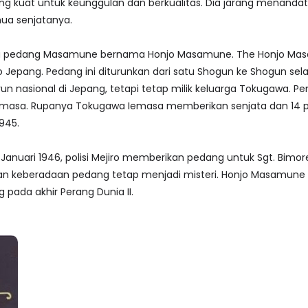
g kuat untuk keunggulan dan berkualitas. Dia jarang menanda
mua senjatanya.
mua pedang Masamune bernama Honjo Masamune. The Honjo Mas
Jepang. Pedang ini diturunkan dari satu Shogun ke Shogun sel
n nasional di Jepang, tetapi tetap milik keluarga Tokugawa. Pemi
sa. Rupanya Tokugawa Iemasa memberikan senjata dan 14 pedang
945.
nuari 1946, polisi Mejiro memberikan pedang untuk Sgt. Bimore C
n keberadaan pedang tetap menjadi misteri. Honjo Masamune a
 pada akhir Perang Dunia II.