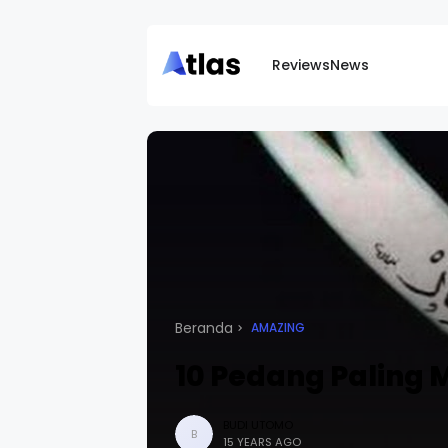
Reviews
News
Beranda
AMAZING
10 Pedang Paling 
BUDI UTOMO
B
15 YEARS AGO