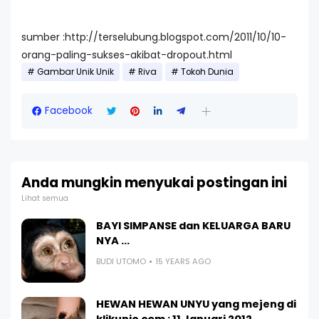
sumber :http://terselubung.blogspot.com/2011/10/10-
orang-paling-sukses-akibat-dropout.html
Gambar Unik Unik
Riva
Tokoh Dunia
Facebook
Anda mungkin menyukai postingan ini
Lihat semua
BAYI SIMPANSE dan KELUARGA BARU
NYA ...
BUDI UTOMO
15 YEARS AGO
HEWAN HEWAN UNYU yang mejeng di