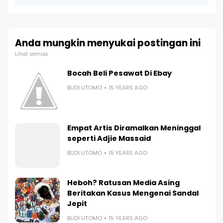
Anda mungkin menyukai postingan ini
Lihat semua
Bocah Beli Pesawat Di Ebay
BUDI UTOMO
15 YEARS AGO
Empat Artis Diramalkan Meninggal
seperti Adjie Massaid
BUDI UTOMO
15 YEARS AGO
Heboh? Ratusan Media Asing
Beritakan Kasus Mengenai Sandal
Jepit
BUDI UTOMO
15 YEARS AGO