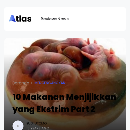
Reviews
News
Beranda
MENCENGANGKAN
10 Makanan Menjijikkan
yang Ekstrim Part 2
BUDI UTOMO
B
15 YEARS AGO