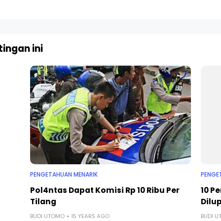
ingan ini
PENGETAHUAN MENARIK
PENGE
Pol4ntas Dapat Komisi Rp 10 Ribu Per
10 P
Tilang
Dilu
BUDI UTOMO
15 YEARS AGO
BUDI 