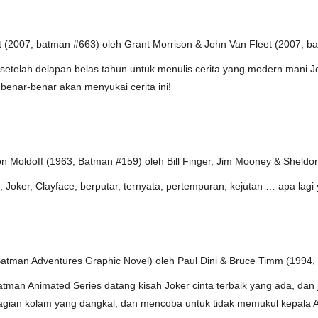
t (2007, batman #663) oleh Grant Morrison & John Van Fleet (2007, b
setelah delapan belas tahun untuk menulis cerita yang modern mani Jo
benar-benar akan menyukai cerita ini!
on Moldoff (1963, Batman #159) oleh Bill Finger, Jim Mooney & Sheldo
 Joker, Clayface, berputar, ternyata, pertempuran, kejutan … apa lagi
Batman Adventures Graphic Novel) oleh Paul Dini & Bruce Timm (1994,
an Animated Series datang kisah Joker cinta terbaik yang ada, dan j
gian kolam yang dangkal, dan mencoba untuk tidak memukul kepala An