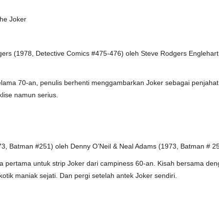
the Joker
gers (1978, Detective Comics #475-476) oleh Steve Rodgers Englehart
 Selama 70-an, penulis berhenti menggambarkan Joker sebagai penjahat
lise namun serius.
73, Batman #251) oleh Denny O’Neil & Neal Adams (1973, Batman # 2
a pertama untuk strip Joker dari campiness 60-an. Kisah bersama de
ik maniak sejati. Dan pergi setelah antek Joker sendiri.