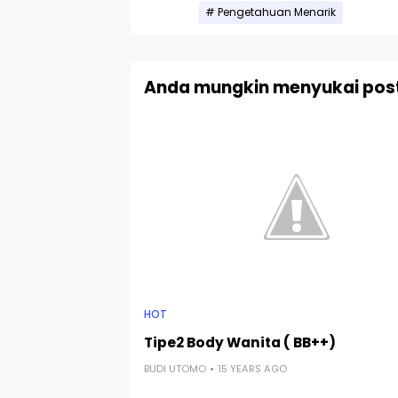
Pengetahuan Menarik
Anda mungkin menyukai post
HOT
Tipe2 Body Wanita ( BB++)
BUDI UTOMO
15 YEARS AGO