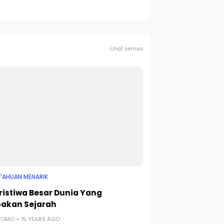
Lihat semua
TAHUAN MENARIK
eristiwa Besar Dunia Yang
pakan Sejarah
UTOMO
15 YEARS AGO