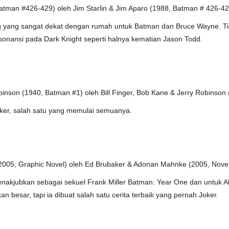
Batman #426-429) oleh Jim Starlin & Jim Aparo (1988, Batman # 426-42
 yang sangat dekat dengan rumah untuk Batman dan Bruce Wayne. Tida
esonansi pada Dark Knight seperti halnya kematian Jason Todd.
obinson (1940, Batman #1) oleh Bill Finger, Bob Kane & Jerry Robinson
oker, salah satu yang memulai semuanya.
005, Graphic Novel) oleh Ed Brubaker & Adonan Mahnke (2005, Novel
nakjubkan sebagai sekuel Frank Miller Batman: Year One dan untuk Al
 besar, tapi ia dibuat salah satu cerita terbaik yang pernah Joker.