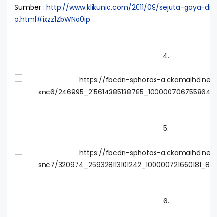
Sumber :
http://www.klikunic.com/2011/09/sejuta-gaya-
p.html#ixzz1ZbWNa0ip
4.
5.
6.