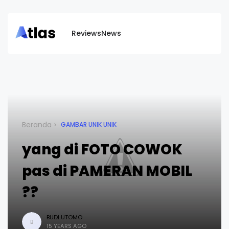
Reviews
News
Beranda
GAMBAR UNIK UNIK
yang di FOTO COWOK
pas di PAMERAN MOBIL
??
BUDI UTOMO
B
15 YEARS AGO