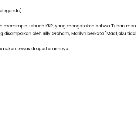
Melegenda)
etelah memimpin sebuah KKR, yang mengatakan bahwa Tuhan me
 disampaikan oleh Billy Graham, Marilyn berkata "Maaf,aku ti
temukan tewas di apartemennya.