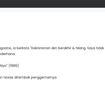
azine, ia berkata "Kekristenan akn berakhir & hilang. Saya tidak
ederhana.
riNya" (1966)
ohn tewas ditembak penggemarnya.