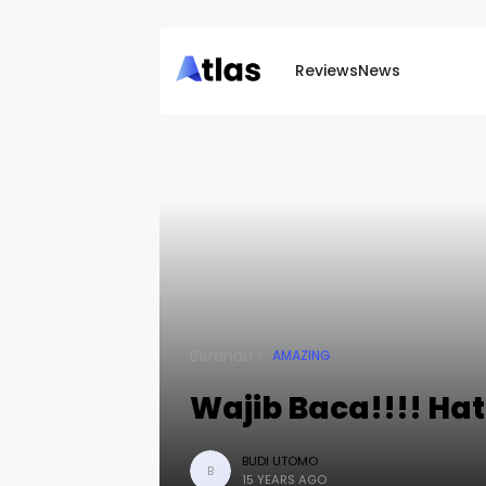
Reviews
News
Beranda
AMAZING
Wajib Baca!!!! Ha
BUDI UTOMO
B
15 YEARS AGO