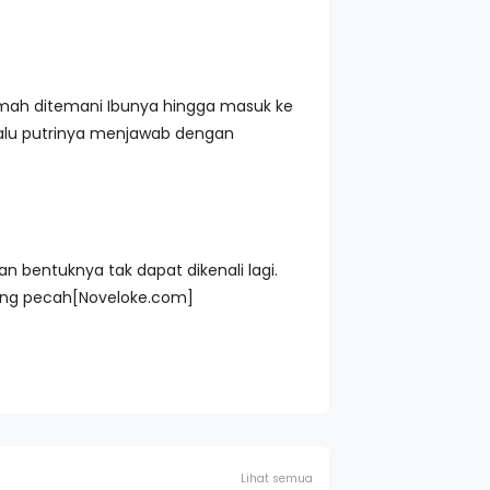
ah ditemani Ibunya hingga masuk ke
 Lalu putrinya menjawab dengan
 bentuknya tak dapat dikenali lagi.
yang pecah[Noveloke.com]
Lihat semua