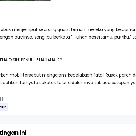
buk menjemput seorang gadis, teman mereka yang keluar rum
dengan putrinya, sang Ibu berkata " Tuhan besertamu, putriku."
NA DISINI PENUH..!! HAHAHA..??
an mobil tersebut mengalami kecelakaan fatal. Rusak parah dan
 bahkan ternyata sekotak telur didalamnya tak ada satupun 
!!
rik
ingan ini