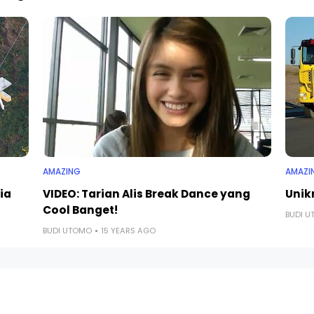
AMAZING
AMAZI
ia
VIDEO: Tarian Alis Break Dance yang
Unik
Cool Banget!
BUDI 
BUDI UTOMO
15 YEARS AGO