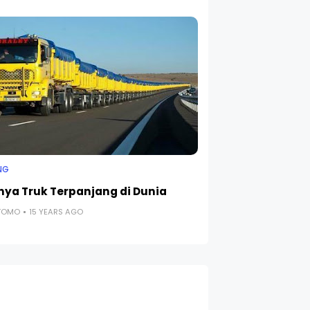
NG
nya Truk Terpanjang di Dunia
UTOMO
15 YEARS AGO