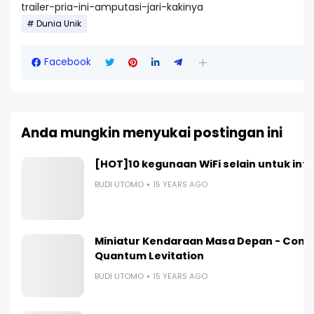
trailer-pria-ini-amputasi-jari-kakinya
Dunia Unik
Facebook
Anda mungkin menyukai postingan ini
[HOT]10 kegunaan WiFi selain untuk int
BUDI UTOMO
15 YEARS AGO
Miniatur Kendaraan Masa Depan - Contr
Quantum Levitation
BUDI UTOMO
15 YEARS AGO