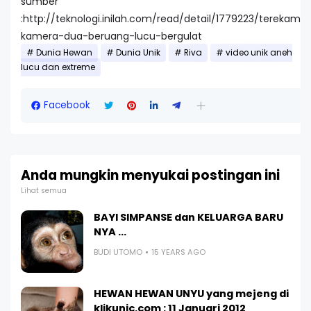
sumber
:http://teknologi.inilah.com/read/detail/1779223/terekam-
kamera-dua-beruang-lucu-bergulat
Dunia Hewan
Dunia Unik
Riva
video unik aneh
lucu dan extreme
Facebook
Anda mungkin menyukai postingan ini
Lihat semua
BAYI SIMPANSE dan KELUARGA BARU
NYA ...
BUDI UTOMO
15 YEARS AGO
HEWAN HEWAN UNYU yang mejeng di
klikunic.com : 11 Januari 2012