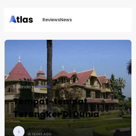
Reviews
News
Beranda
MISTERI
Tempat-tempat
Terangker Di Dunia
BUDI UTOMO
B
15 YEARS AGO