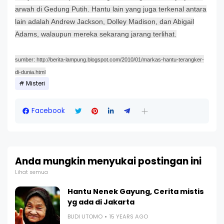
arwah di Gedung Putih. Hantu lain yang juga terkenal antara
lain adalah Andrew Jackson, Dolley Madison, dan Abigail
Adams, walaupun mereka sekarang jarang terlihat.
sumber: http://berita-lampung.blogspot.com/2010/01/markas-hantu-terangker-
di-dunia.html
Misteri
Facebook
Anda mungkin menyukai postingan ini
Lihat semua
Hantu Nenek Gayung, Cerita mistis
yg ada di Jakarta
BUDI UTOMO
15 YEARS AGO