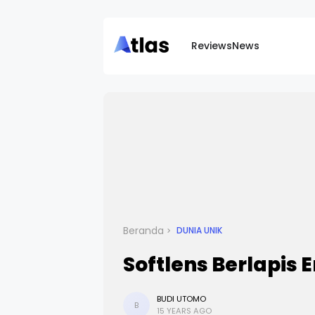
Reviews
News
Beranda
DUNIA UNIK
Softlens Berlapis
BUDI UTOMO
B
15 YEARS AGO