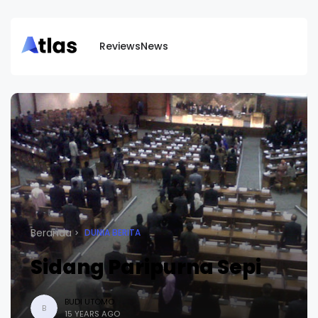
Reviews
News
Beranda
DUNIA BERITA
Sidang Paripurna Sepi
BUDI UTOMO
B
15 YEARS AGO