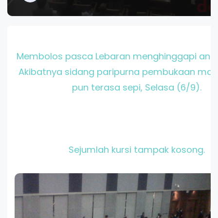
Membolos pasca Lebaran menghinggapi angg
Akibatnya sidang paripurna pembukaan mas
pun terasa sepi, Selasa (6/9).
Sejumlah kursi tampak kosong.