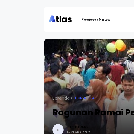
Reviews
News
Beranda
DUNIA KITA
Ragunan Ramai P
BUDI UTOMO
B
15 YEARS AGO