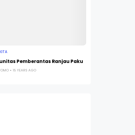
KITA
nitas Pemberantas Ranjau Paku
UTOMO
15 YEARS AGO