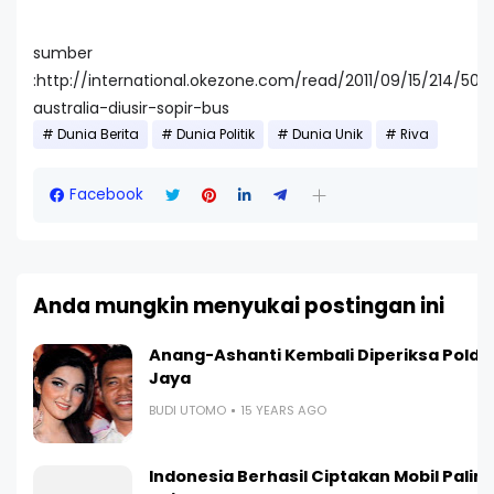
sumber
:http://international.okezone.com/read/2011/09/15/214/50
australia-diusir-sopir-bus
Dunia Berita
Dunia Politik
Dunia Unik
Riva
Facebook
Anda mungkin menyukai postingan ini
L
Anang-Ashanti Kembali Diperiksa Polda
Jaya
BUDI UTOMO
15 YEARS AGO
Indonesia Berhasil Ciptakan Mobil Paling I