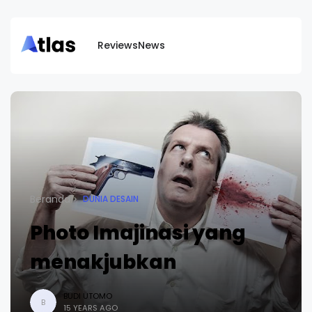
Reviews
News
Beranda
DUNIA DESAIN
Photo Imajinasi yang
menakjubkan
BUDI UTOMO
B
15 YEARS AGO