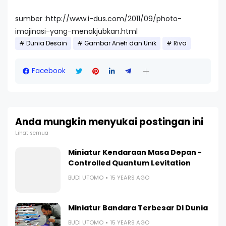
sumber :http://www.i-dus.com/2011/09/photo-
imajinasi-yang-menakjubkan.html
Dunia Desain
Gambar Aneh dan Unik
Riva
Facebook
Anda mungkin menyukai postingan ini
Lihat semua
Miniatur Kendaraan Masa Depan -
Controlled Quantum Levitation
BUDI UTOMO
15 YEARS AGO
Miniatur Bandara Terbesar Di Dunia
BUDI UTOMO
15 YEARS AGO