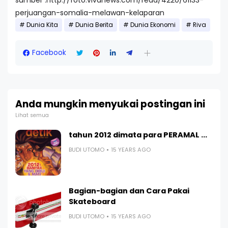
sumber :http://foto.vivanews.com/read/4220/61133-
perjuangan-somalia-melawan-kelaparan
Dunia Kita
Dunia Berita
Dunia Ekonomi
Riva
Facebook
Anda mungkin menyukai postingan ini
Lihat semua
tahun 2012 dimata para PERAMAL ...
BUDI UTOMO
15 YEARS AGO
Bagian-bagian dan Cara Pakai
Skateboard
BUDI UTOMO
15 YEARS AGO