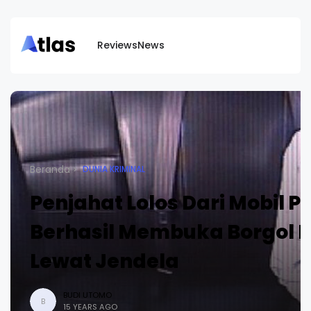
Reviews
News
Beranda
DUNIA KRIMINAL
Penjahat Lolos Dari Mobil Po
Berhasil Membuka Borgol 
Lewat Jendela
BUDI UTOMO
B
15 YEARS AGO