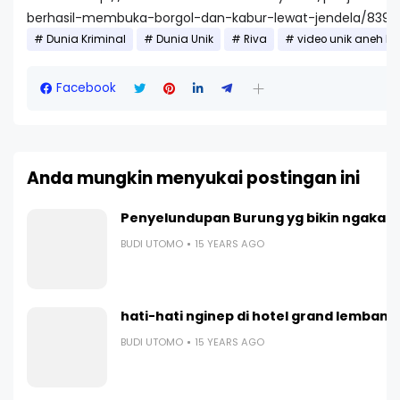
berhasil-membuka-borgol-dan-kabur-lewat-jendela/8396
Dunia Kriminal
Dunia Unik
Riva
video unik aneh l
Facebook
Anda mungkin menyukai postingan ini
Penyelundupan Burung yg bikin ngakak 
BUDI UTOMO
15 YEARS AGO
hati-hati nginep di hotel grand lembang
BUDI UTOMO
15 YEARS AGO