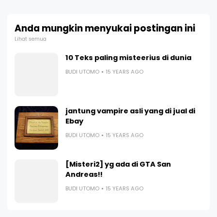
Anda mungkin menyukai postingan ini
Lihat semua
10 Teks paling misteerius di dunia
BUDI UTOMO
15 YEARS AGO
jantung vampire asli yang di jual di
Ebay
BUDI UTOMO
15 YEARS AGO
[Misteri2] yg ada di GTA San
Andreas!!
BUDI UTOMO
15 YEARS AGO