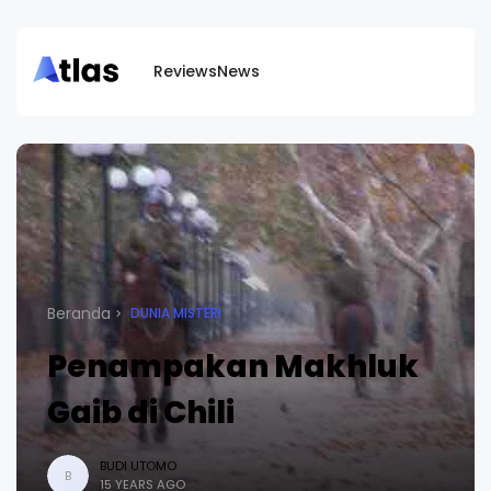
Reviews
News
Beranda
DUNIA MISTERI
Penampakan Makhluk
Gaib di Chili
BUDI UTOMO
B
15 YEARS AGO