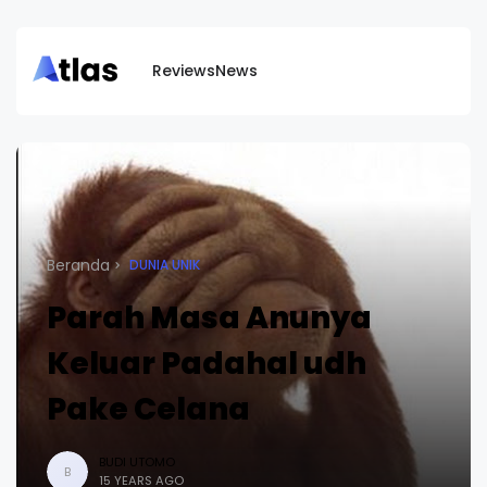
Reviews
News
Beranda
DUNIA UNIK
Parah Masa Anunya
Keluar Padahal udh
Pake Celana
BUDI UTOMO
B
15 YEARS AGO