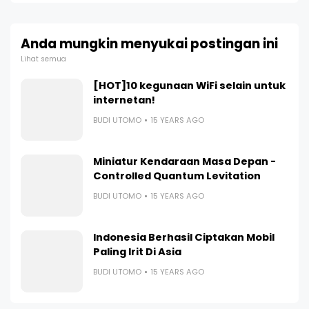
Anda mungkin menyukai postingan ini
Lihat semua
[HOT]10 kegunaan WiFi selain untuk
internetan!
BUDI UTOMO
15 YEARS AGO
Miniatur Kendaraan Masa Depan -
Controlled Quantum Levitation
BUDI UTOMO
15 YEARS AGO
Indonesia Berhasil Ciptakan Mobil
Paling Irit Di Asia
BUDI UTOMO
15 YEARS AGO