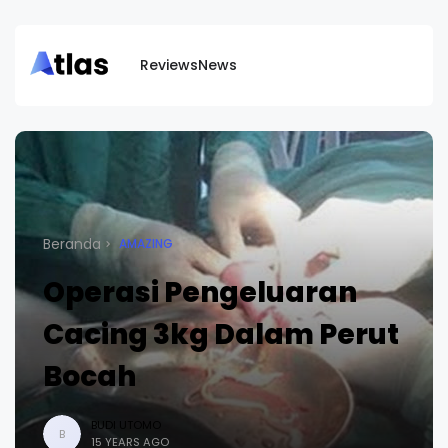
Reviews
News
Beranda
AMAZING
Operasi Pengeluaran
Cacing 3kg Dalam Perut
Bocah
BUDI UTOMO
B
15 YEARS AGO