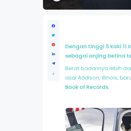
Dengan tinggi 5 kaki 11 
sebagai anjing betina te
Berat badannya lebih dar
asal Addison, Illinois, b
Book of Records
.