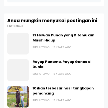
Anda mungkin menyukai postingan ini
Lihat semua
13 Hewan Punah yang Ditemukan
Masih Hidup
BUDI UTOMO
15 YEARS AGO
Rayap Panama, Rayap Ganas di
Dunia
BUDI UTOMO
15 YEARS AGO
10 ikan terbesar hasil tangkapan
pemancing
BUDI UTOMO
15 YEARS AGO