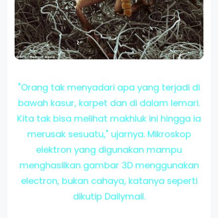
"Orang tak menyadari apa yang terjadi di
bawah kasur, karpet dan di dalam lemari.
Kita tak bisa melihat makhluk ini hingga ia
merusak sesuatu," ujarnya. Mikroskop
elektron yang digunakan mampu
menghasilkan gambar 3D menggunakan
electron
, bukan cahaya, katanya seperti
dikutip
Dailymail
.