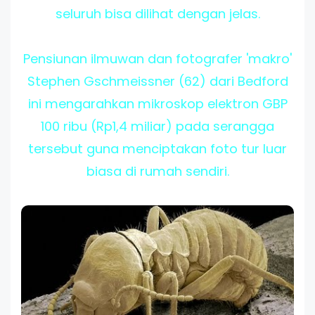
seluruh bisa dilihat dengan jelas.
Pensiunan ilmuwan dan fotografer 'makro'
Stephen Gschmeissner (62) dari
Bedford
ini mengarahkan
mikroskop
elektron
GBP
100 ribu (Rp1,4 miliar) pada serangga
tersebut guna menciptakan foto tur luar
biasa di rumah sendiri.