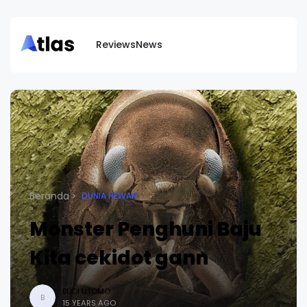
Reviews
News
Beranda
DUNIA HEWAN
Monster Penghuni Baju
Kita cekidot gann
BUDI UTOMO
B
15 YEARS AGO