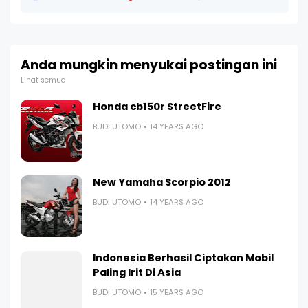
Anda mungkin menyukai postingan ini
Lihat semua
Honda cb150r StreetFire
BUDI UTOMO
14 YEARS AGO
New Yamaha Scorpio 2012
BUDI UTOMO
14 YEARS AGO
Indonesia Berhasil Ciptakan Mobil
Paling Irit Di Asia
BUDI UTOMO
15 YEARS AGO