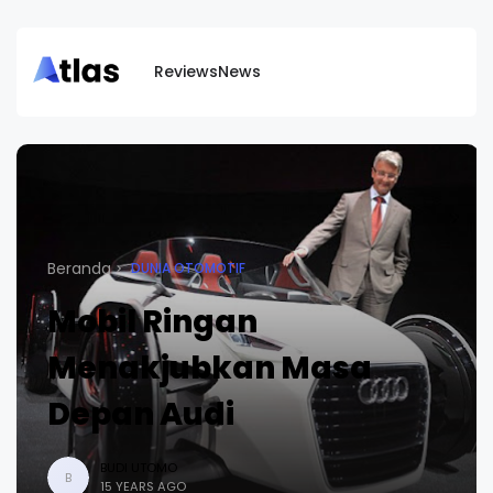
Reviews
News
Beranda
DUNIA OTOMOTIF
Mobil Ringan
Menakjubkan Masa
Depan Audi
BUDI UTOMO
B
15 YEARS AGO