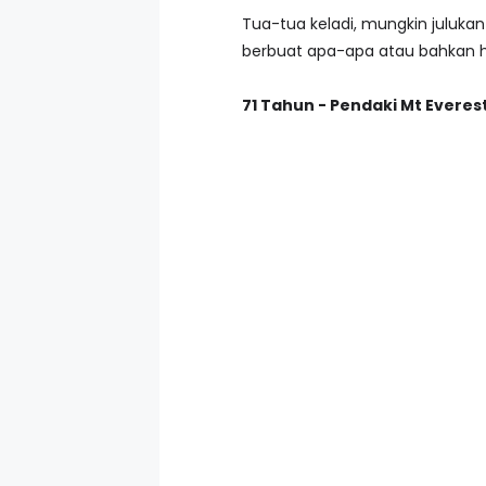
Tua-tua keladi, mungkin julukan
berbuat apa-apa atau bahkan han
71 Tahun - Pendaki Mt Everes