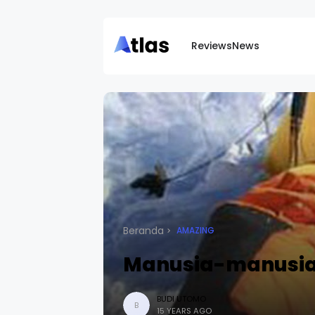
Reviews
News
Beranda
AMAZING
Manusia-manusia 
BUDI UTOMO
B
15 YEARS AGO