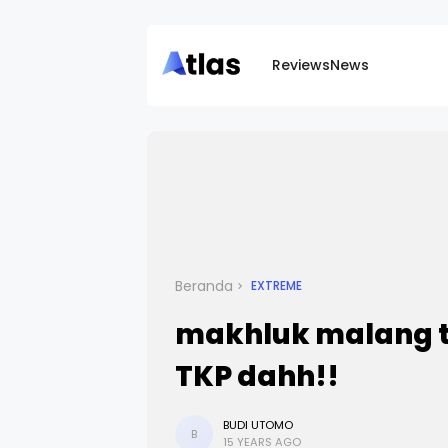
Reviews
News
Beranda
EXTREME
makhluk malang te
TKP dahh!!
BUDI UTOMO
B
15 YEARS AGO