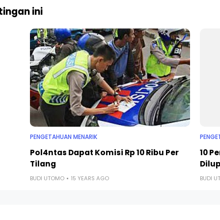
ingan ini
PENGETAHUAN MENARIK
PENGE
Pol4ntas Dapat Komisi Rp 10 Ribu Per
10 P
Tilang
Dilu
BUDI UTOMO
15 YEARS AGO
BUDI 