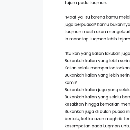
tajam pada Luqman.
“Maaf ya, itu karena kamu mel
juga berpuasa? Kamu bukannya 
Luqman masih akan mengeluarka
Ia menatap Luqman lebih tajam l
“Itu kan yang kalian lakukan ju
Bukankah kalian yang lebih seri
Kalian selalu mempertontonkan 
Bukankah kalian yang lebih se
kami?
Bukankah kalian juga yang sel
Bukankah kalian yang selalu be
kesakitan hingga kematian menj
Bukankah juga di bulan puasa i
bertalu, ketika azan maghrib te
kesempatan pada Luqman untu