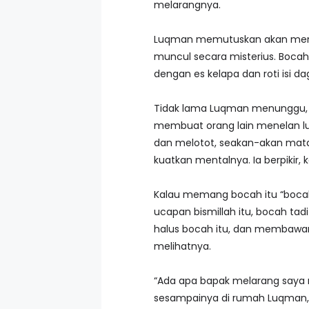
melarangnya.
Luqman memutuskan akan menung
muncul secara misterius. Boca
dengan es kelapa dan roti isi d
Tidak lama Luqman menunggu, bo
membuat orang lain menelan lud
dan melotot, seakan-akan matan
kuatkan mentalnya. Ia berpikir
Kalau memang bocah itu “bocah
ucapan bismillah itu, bocah t
halus bocah itu, dan membawan
melihatnya.
“Ada apa bapak melarang saya m
sesampainya di rumah Luqman,