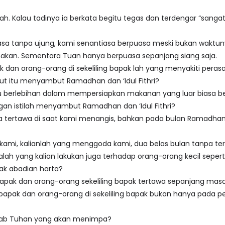
h. Kalau tadinya ia berkata begitu tegas dan terdengar “sangat” 
rpuasa tanpa ujung, kami senantiasa berpuasa meski bukan wakt
kan. Sementara Tuan hanya berpuasa sepanjang siang saja.
ak dan orang-orang di sekeliling bapak lah yang menyakiti pera
but itu menyambut Ramadhan dan ‘Idul Fithri?
lu berlebihan dalam mempersiapkan makanan yang luar biasa ber
an istilah menyambut Ramadhan dan ‘Idul Fithri?
mua tertawa di saat kami menangis, bahkan pada bulan Ramadha
 kami, kalianlah yang menggoda kami, dua belas bulan tanpa ter
lah yang kalian lakukan juga terhadap orang-orang kecil sepert
dak abadian harta?
a bapak dan orang-orang sekeliling bapak tertawa sepanjang m
 bapak dan orang-orang di sekeliling bapak bukan hanya pada p
zab Tuhan yang akan menimpa?