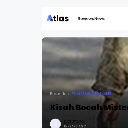
Reviews
News
Beranda
PENGETAHUAN MENARIK
Kisah Bocah Miste
BUDI UTOMO
B
15 YEARS AGO