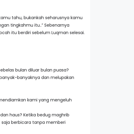
i kamu tahu, bukankah seharusnya kamu
gan tingkahmu itu..” Sebenarnya
ah itu berdiri sebelum Luqman selesai.
belas bulan diluar bulan puasa?
 sebanyak-banyaknya dan melupakan
ian mendiamkan kami yang mengeluh
r dan haus? Ketika bedug maghrib
us saja berbicara tanpa memberi