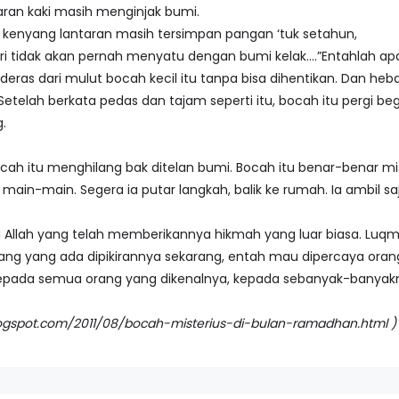
aran kaki masih menginjak bumi.
 kenyang lantaran masih tersimpan pangan ‘tuk setahun,
 tidak akan pernah menyatu dengan bumi kelak….”Entahlah apa
deras dari mulut bocah kecil itu tanpa bisa dihentikan. Dan h
Setelah berkata pedas dan tajam seperti itu, bocah itu pergi b
.
cah itu menghilang bak ditelan bumi. Bocah itu benar-benar mi
in-main. Segera ia putar langkah, balik ke rumah. Ia ambil saj
 Allah yang telah memberikannya hikmah yang luar biasa. Luqm
ng yang ada dipikirannya sekarang, entah mau dipercaya orang a
epada semua orang yang dikenalnya, kepada sebanyak-banyak
.blogspot.com/2011/08/bocah-misterius-di-bulan-ramadhan.html )