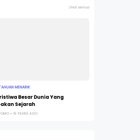
Lihat semua
TAHUAN MENARIK
eristiwa Besar Dunia Yang
pakan Sejarah
UTOMO
15 YEARS AGO