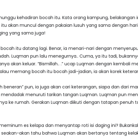
gu kehadiran bocah itu. Kata orang kampung, belakangan ini,
h itu akan muncul dengan pakaian lusuh yang sama dengan hari
aging yang sama juga!
cah itu datang lagi. Benar, ia menari-nari dengan menyeruput e
ah. Luqman pun lalu menegurnya.. Cuma, ya itu tadi, bukanny
ya akan keluar. “Bismillah.. .” ucap Luqman dengan kembali m
, kalau memang bocah itu bocah jadi-jadian, ia akan korek kete
 beneran” pun, ia juga akan cari keterangan, siapa dan dari 
adi mendadak menuruti tarikan tangan Luqman. Luqman pun m
ya ke rumah. Gerakan Luqman diikuti dengan tatapan penuh t
eminum es kelapa dan menyantap roti isi daging ini? Bukankah
 seakan-akan tahu bahwa Luqman akan bertanya tentang kela