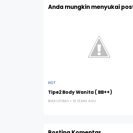
Anda mungkin menyukai post
HOT
Tipe2 Body Wanita ( BB++)
BUDI UTOMO
15 YEARS AGO
Posting Komentar