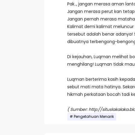
Pak.., jangan merasa aman lant
Jangan merasa perut kan tetap
Jangan pernah merasa matahari
Kalimat demi kalimat meluncur 
tersebut adalah benar adanya! 
dibuatnya terbengong-bengong
Di kejauhan, Luqman melihat bo
menghilang! Luqman tidak mau ma
Luqman berterima kasih kepada
sebut mati mata hatinya. Sekara
hikmah perkataan bocah tadi k
( Sumber: http://situslakalaka
Pengetahuan Menarik