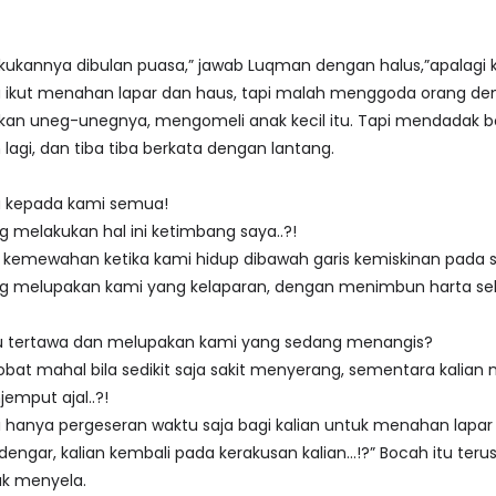
akukannya dibulan puasa,” jawab Luqman dengan halus,”apalag
ikut menahan lapar dan haus, tapi malah menggoda orang den
n uneg-unegnya, mengomeli anak kecil itu. Tapi mendadak boc
agi, dan tiba tiba berkata dengan lantang.
ga kepada kami semua!
ng melakukan hal ini ketimbang saya..?!
kemewahan ketika kami hidup dibawah garis kemiskinan pada se
ring melupakan kami yang kelaparan, dengan menimbun harta
alu tertawa dan melupakan kami yang sedang menangis?
robat mahal bila sedikit saja sakit menyerang, sementara kal
emput ajal..?!
ni hanya pergeseran waktu saja bagi kalian untuk menahan lapa
rdengar, kalian kembali pada kerakusan kalian…!?” Bocah itu ter
k menyela.