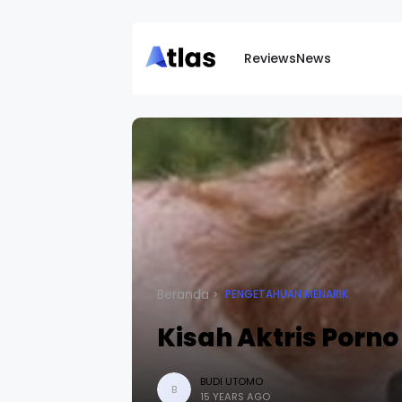
Reviews
News
Beranda
PENGETAHUAN MENARIK
Kisah Aktris Porno
BUDI UTOMO
B
15 YEARS AGO