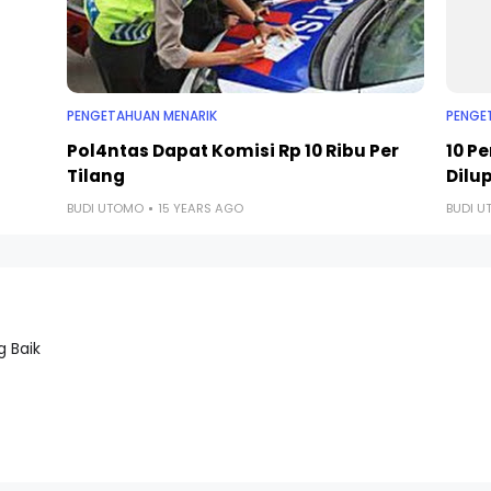
PENGETAHUAN MENARIK
PENGE
Pol4ntas Dapat Komisi Rp 10 Ribu Per
10 P
Tilang
Dilu
BUDI UTOMO
15 YEARS AGO
BUDI 
 Baik