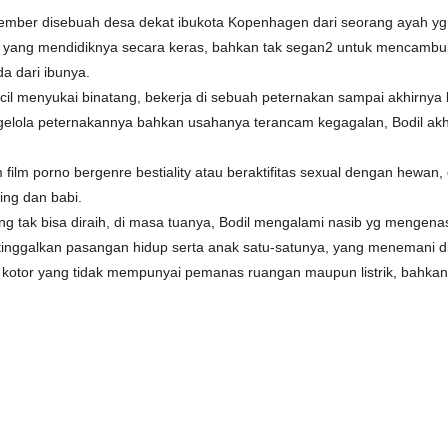
tember disebuah desa dekat ibukota Kopenhagen dari seorang ayah yg j
t, yang mendidiknya secara keras, bahkan tak segan2 untuk mencambu
a dari ibunya.
ecil menyukai binatang, bekerja di sebuah peternakan sampai akhirnya
elola peternakannya bahkan usahanya terancam kegagalan, Bodil akhirn
film porno bergenre bestiality atau beraktifitas sexual dengan hewan,
ing dan babi.
tung tak bisa diraih, di masa tuanya, Bodil mengalami nasib yg meng
 tinggalkan pasangan hidup serta anak satu-satunya, yang menemani d
n kotor yang tidak mempunyai pemanas ruangan maupun listrik, bahka