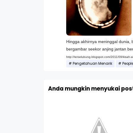
Hingga akhirnya meninggal dunia, 
bergambar seekor anjing jantan ber
http://terselubung.blogspot.com/2011/09/kisah-ak
Pengetahuan Menarik
Peopl
Anda mungkin menyukai post