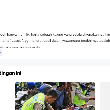
bodil hanya memiliki harta sebuah kalung yang selalu dikenakannya h
nama “Lassie”, yg menurut bodil dalam wawancara terakhirnya adalah c
tris-porno-yang-cinta-sejatinya.html
e
ingan ini